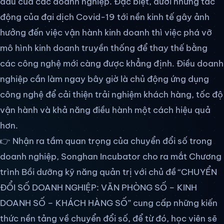
đầu của các doanh nghiệp. Đặc biệt, dưới những tác
động của đại dịch Covid-19 tới nền kinh tế gây ảnh
hưởng đến việc vận hành kinh doanh thì việc phá vỡ
mô hình kinh doanh truyền thống để thay thế bằng
các công nghệ mới càng được khẳng định. Điều doanh
nghiệp cần làm ngay bây giờ là chủ động ứng dụng
công nghệ để cải thiện trải nghiệm khách hàng, tốc độ
vận hành và khả năng điều hành một cách hiệu quả
hơn.
👉 Nhận ra tầm quan trọng của chuyển đổi số trong
doanh nghiệp, Songhan Incubator cho ra mắt Chương
trình Bồi dưỡng kỹ năng quản trị với chủ đề “CHUYỂN
ĐỔI SỐ DOANH NGHIỆP: VĂN PHÒNG SỐ – KINH
DOANH SỐ – KHÁCH HÀNG SỐ” cung cấp những kiến
thức nền tảng về chuyển đổi số, để từ đó, học viên sẽ