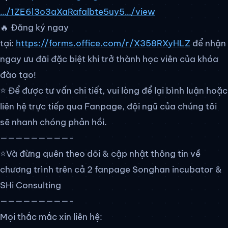
…/1ZE6l3o3aXaRafalbte5uy5…/view
🔥 Đăng ký ngay
tại:
https://forms.office.com/r/X358RXyHLZ
để nhận
ngay ưu đãi đặc biệt khi trở thành học viên của khóa
đào tạo!
⭐ Để được tư vấn chi tiết, vui lòng để lại bình luận hoặc
liên hệ trực tiếp qua Fanpage, đội ngũ của chúng tôi
sẽ nhanh chóng phản hồi.
—————————-
⭐Và đừng quên theo dõi & cập nhật thông tin về
chương trình trên cả 2 fanpage Songhan incubator &
SHi Consulting
—————————-
Mọi thắc mắc xin liên hệ: