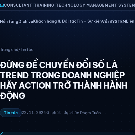
CONSULTANT
|
TRAINING
|
TECHNOLOGY MANAGEMENT SYSTE
0
Khách hàng & Đối tác
Tin – Sự kiện
Liên
Nền tảng
Dịch vụ
Về iSYSTEM
Nền tảng
eISO — ISO điện tử
Trang chủ
/
Tin tức
WORKIT — Vận hành số
ĐỪNG ĐỂ CHUYỂN ĐỔI SỐ LÀ
TREND TRONG DOANH NGHIỆP
ERP+ Khách sạn – Lưu trú
HÃY ACTION TRỞ THÀNH HÀNH
ERP+ Ô tô – Garage
ĐỘNG
Dịch vụ
Tư vấn chứng nhận ISO
22.11.2023
3 phút đọc
Tin tức
·
·
Hứa Phạm Tuân
Đào tạo Lean Six Sigma Green Belt