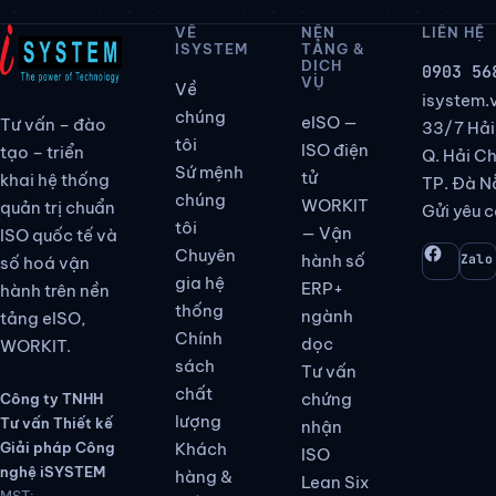
14001:2026
VỀ
NỀN
LIÊN HỆ
ISYSTEM
TẢNG &
DỊCH
0903 56
VỤ
Về
isystem
chúng
eISO —
Tư vấn – đào
33/7 Hải
tôi
ISO điện
tạo – triển
Q. Hải C
Sứ mệnh
tử
khai hệ thống
TP. Đà N
chúng
WORKIT
quản trị chuẩn
Gửi yêu c
tôi
— Vận
ISO quốc tế và
Chuyên
hành số
Zalo
số hoá vận
gia hệ
ERP+
hành trên nền
thống
ngành
tảng eISO,
Chính
dọc
WORKIT.
sách
Tư vấn
chất
chứng
Công ty TNHH
lượng
Tư vấn Thiết kế
nhận
Giải pháp Công
Khách
ISO
nghệ iSYSTEM
hàng &
Lean Six