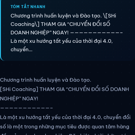
Ứng dụng AI theo ISO 42001
TÓM TẮT NHANH
Tái cấu trúc toàn diện doanh nghiệp
Chương trình huấn luyện và Đào tạo. \[SHi
Coaching\] THAM GIA “CHUYỂN ĐỔI SỐ
Truyền thông marketing
DOANH NGHIỆP” NGAY! ———————————–
Là một xu hướng tất yếu của thời đại 4.0,
chuyển…
Về iSYSTEM
Về chúng tôi
Sứ mệnh chúng tôi
Chương trình huấn luyện và Đào tạo.
[SHi Coaching] THAM GIA “CHUYỂN ĐỔI SỐ DOANH
Chuyên gia hệ thống
NGHIỆP” NGAY!
Chính sách chất lượng
———————————–
Là một xu hướng tất yếu của thời đại 4.0, chuyển đổi
số là một trong những mục tiêu được quan tâm hàng