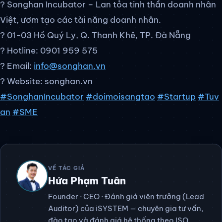
? Songhan Incubator – Lan tỏa tinh thần doanh nhân
Việt, ươm tạo các tài năng doanh nhân.
? 01-03 Hồ Quý Ly, Q. Thanh Khê, TP. Đà Nẵng
? Hotline: 0901 959 575
? Email:
info@songhan.vn
? Website: songhan.vn
#SonghanIncubator
#doimoisangtao
#Startup
#Tuv
an
#SME
VỀ TÁC GIẢ
Hứa Phạm Tuân
Founder · CEO · Đánh giá viên trưởng (Lead
Auditor) của iSYSTEM — chuyên gia tư vấn,
đào tạo và đánh giá hệ thống theo ISO