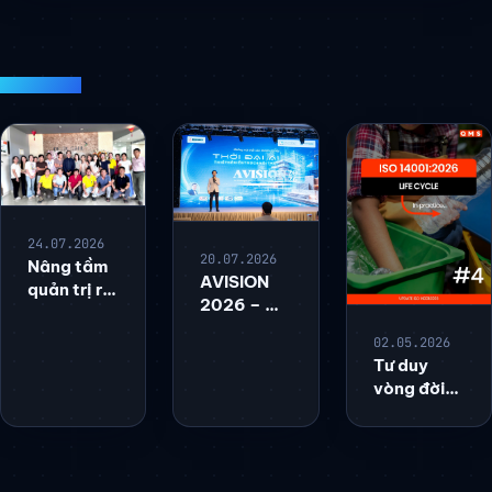
ĐỌC TIẾP
24.07.2026
20.07.2026
Nâng tầm
AVISION
quản trị rủi
2026 – A
ro & Phát
Global
triển bền
02.05.2026
Design
vững trong
Tư duy
Vision: Khi
chuỗi cung
vòng đời
AI thay đổi
ứng ngành
'Life Cycle
ngành
dệt may
Thinking"
thiết kế
được hiểu
kiến trúc
trong ISO
và nội thất