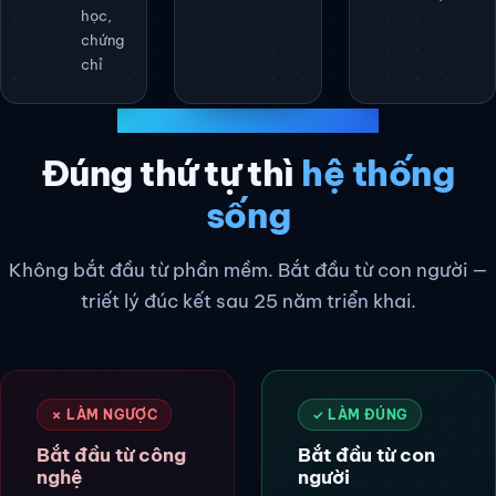
học,
chứng
chỉ
CÁCH CHÚNG TÔI ĐỒNG HÀNH
Đúng thứ tự thì
hệ thống
sống
Không bắt đầu từ phần mềm. Bắt đầu từ con người —
triết lý đúc kết sau 25 năm triển khai.
✗ LÀM NGƯỢC
✓ LÀM ĐÚNG
Bắt đầu từ công
Bắt đầu từ con
nghệ
người