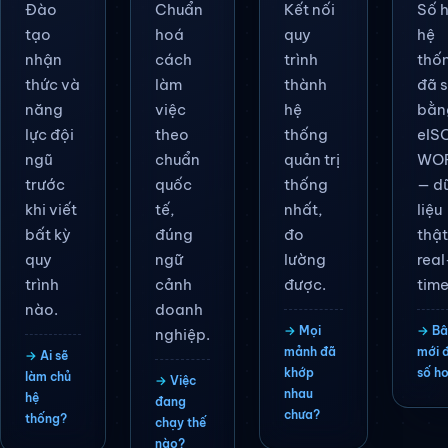
Đào
Chuẩn
Kết nối
Số 
tạo
hoá
quy
hệ
nhận
cách
trình
thố
thức và
làm
thành
đã 
năng
việc
hệ
bằn
lực đội
theo
thống
eIS
ngũ
chuẩn
quản trị
WOR
trước
quốc
thống
— d
khi viết
tế,
nhất,
liệu
bất kỳ
đúng
đo
thật
quy
ngữ
lường
real
trình
cảnh
được.
time
nào.
doanh
Mọi
Bâ
nghiệp.
mảnh đã
mới 
Ai sẽ
khớp
số h
làm chủ
Việc
nhau
hệ
đang
chưa?
thống?
chạy thế
nào?