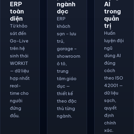
ERP
ngành
AI
toàn
dọc
trong
diện
quản
ERP
trị
Từ khảo
khách
Huấn
sát đến
sạn – lưu
luyện đội
Go-Live
trú,
ngũ
trên hệ
garage –
dùng AI
sinh thái
showroom
đúng
WORKIT
ô tô,
cách
— dữ liệu
trung
theo ISO
hợp nhất
tâm giáo
42001 —
real-
dục —
dữ liệu
time cho
thiết kế
sạch,
người
theo đặc
quyết
đứng
thù từng
định
đầu.
ngành.
chính
xác.