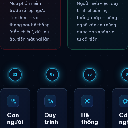
Mua phần mềm
Người hiểu việc, quy
trước rồi ép người
trình chuẩn, hệ
làm theo — vài
thống khớp — công
tháng sau hệ thống
nghệ vào sau cùng,
"đắp chiếu", dữ liệu
được đón nhận và
ảo, tiền mất hai lần.
tự cải tiến.
01
02
03
0
Con
Quy
Hệ
Cô
người
trình
thống
ng