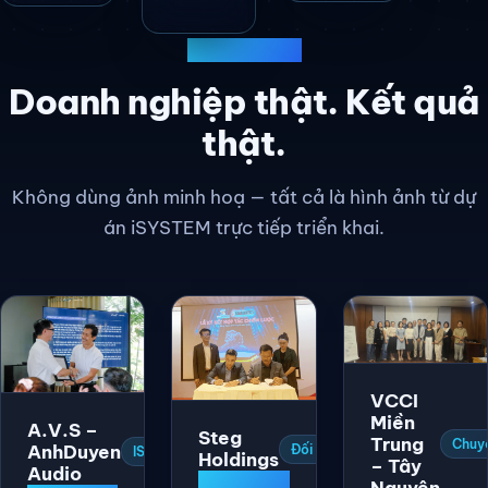
KHÁCH HÀNG
Doanh nghiệp thật. Kết quả
thật.
Không dùng ảnh minh hoạ — tất cả là hình ảnh từ dự
án iSYSTEM trực tiếp triển khai.
VCCI
Miền
A.V.S –
Steg
Trung
Chuyể
AnhDuyen
Đối tác chiến lược
ISO 9001:2015
Holdings
– Tây
Audio
Nguyên