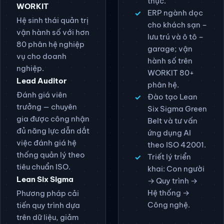
phù hợp và
phù hợp và báo
đánh giá nội bộ
cáo tuân thủ theo
theo thời gian
thời gian thực.
thực.
WORKIT
ERP ngành dọc
Hệ sinh thái quản trị
cho khách sạn –
vận hành số với hơn
lưu trú và ô tô –
80 phân hệ nghiệp
garage; vận
vụ cho doanh
hành số trên
nghiệp.
WORKIT 80+
Lead Auditor
phân hệ.
Đánh giá viên
Đào tạo Lean
trưởng — chuyên
Six Sigma Green
gia được công nhận
Belt và tư vấn
đủ năng lực dẫn dắt
ứng dụng AI
việc đánh giá hệ
theo ISO 42001.
thống quản lý theo
Triết lý triển
tiêu chuẩn ISO.
khai: Con người
Lean Six Sigma
→ Quy trình →