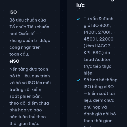
Thuật ngữ cốt
lõi
Tóm tắt năng
lực
ISO
Tư vấn & đánh
Bộ tiêu chuẩn của
giá ISO 9001,
Tổ chức Tiêu chuẩn
14001, 27001,
hoá Quốc tế —
45001, 22000
khung quản trị được
(kèm HACCP,
công nhận trên
KPI, BSC) do
toàn cầu.
Lead Auditor
eISO
trực tiếp thực
Nền tảng đưa toàn
hiện.
bộ tài liệu, quy trình
Số hoá hệ thống
và hồ sơ ISO lên môi
ISO bằng eISO
trường số: kiểm
— kiểm soát tài
soát phiên bản,
liệu, điểm chưa
theo dõi điểm chưa