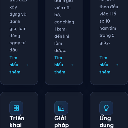
đánh giá
theo đầu
xây
viên nội
việc. Hồ
dựng và
bộ,
sơ 10
đánh
coaching
năm tìm
giá, làm
1 kèm 1
trong 5
đúng
đến khi
giây.
ngay từ
làm
đầu.
được.
Tìm
Tìm
Tìm
hiểu
hiểu
hiểu
thêm
thêm
thêm
Triển
Giải
Ứng
khai
pháp
dụng