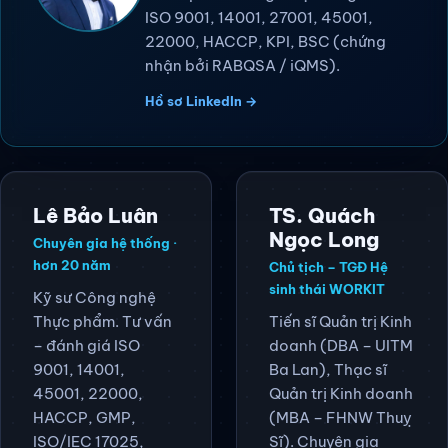
(Lead Auditor)
Kỹ sư CNTT. Chuyên gia Tư vấn –
Đào tạo – Đánh giá hệ thống theo
ISO 9001, 14001, 27001, 45001,
22000, HACCP, KPI, BSC (chứng
nhận bởi RABQSA / iQMS).
Hồ sơ LinkedIn →
Lê Bảo Luân
TS. Quách
Ngọc Long
Chuyên gia hệ thống ·
hơn 20 năm
Chủ tịch – TGĐ Hệ
sinh thái WORKIT
Kỹ sư Công nghệ
Thực phẩm. Tư vấn
Tiến sĩ Quản trị Kinh
– đánh giá ISO
doanh (DBA – UITM
9001, 14001,
Ba Lan), Thạc sĩ