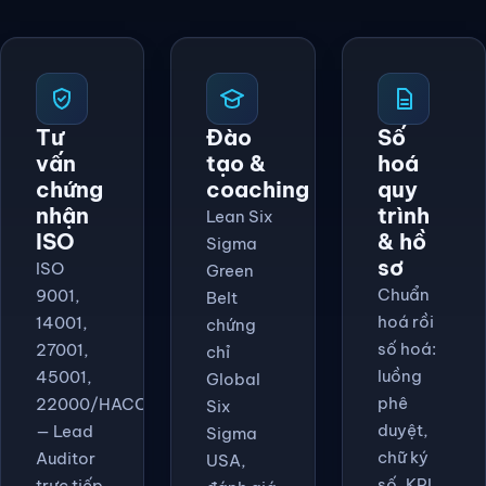
Tư
Đào
Số
vấn
tạo &
hoá
chứng
coaching
quy
nhận
trình
Lean Six
ISO
& hồ
Sigma
sơ
ISO
Green
Chuẩn
9001,
Belt
hoá rồi
14001,
chứng
số hoá:
27001,
chỉ
luồng
45001,
Global
phê
22000/HACCP
Six
duyệt,
— Lead
Sigma
chữ ký
Auditor
USA,
số, KPI
trực tiếp