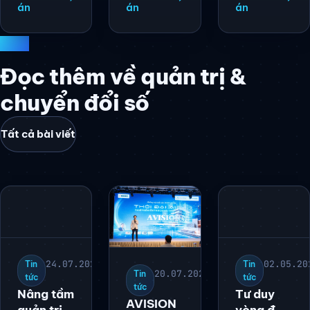
án
án
án
BLOG
Đọc thêm về quản trị &
chuyển đổi số
Tất cả bài viết
24.07.2026
Tin
20.07.2026
Tin
tức
tức
Nâng tầm
AVISION
quản trị