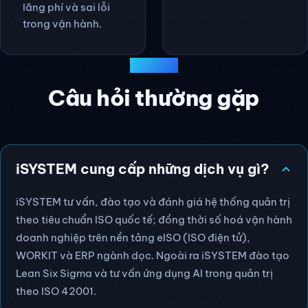
Hệ thống →
Phương pháp cải
Công nghệ.
tiến quy trình dựa
trên dữ liệu, giảm
lãng phí và sai lỗi
trong vận hành.
GIẢI ĐÁP
Câu hỏi thường gặp
iSYSTEM cung cấp những dịch vụ gì?
iSYSTEM tư vấn, đào tạo và đánh giá hệ thống quản trị
theo tiêu chuẩn ISO quốc tế; đồng thời số hoá vận hành
doanh nghiệp trên nền tảng eISO (ISO điện tử),
WORKIT và ERP ngành dọc. Ngoài ra iSYSTEM đào tạo