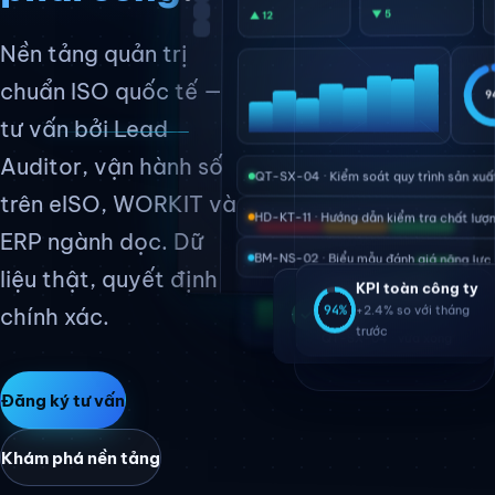
Ứng dụng AI theo ISO 42001
▼ 5
▲ 12
Nền tảng quản trị
Tái cấu trúc toàn diện doanh nghiệp
chuẩn ISO quốc tế —
9
Truyền thông marketing
tư vấn bởi Lead
Auditor, vận hành số
QT-SX-04 · Kiểm soát quy trình sản xuấ
Về iSYSTEM
trên eISO, WORKIT và
HD-KT-11 · Hướng dẫn kiểm tra chất lượ
ERP ngành dọc. Dữ
Về chúng tôi
BM-NS-02 · Biểu mẫu đánh giá năng lực
liệu thật, quyết định
Sứ mệnh chúng tôi
KPI toàn công ty
Phê duyệt thành
chính xác.
94%
+2.4% so với tháng
công
Chuyên gia hệ thống
trước
QT-SX-04 · vừa xong
Chính sách chất lượng
Đăng ký tư vấn
Khám phá nền tảng