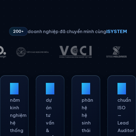
doanh nghiệp đã chuyển mình cùng
iSYSTEM
200+
25
+
200
+
80
+
5
năm
dự
phân
chuẩn
kinh
án
hệ
ISO
nghiệm
tư
hệ
—
hệ
vấn
sinh
Lead
thống
&
thái
Auditor