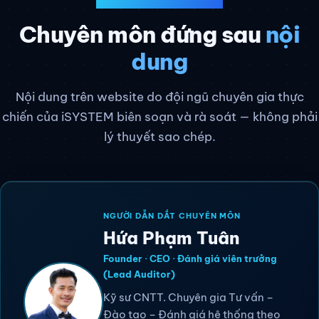
hiện trạng?
UY TÍN & CHUYÊN MÔN
Chuyên môn đứng sau
nội
dung
Nội dung trên website do đội ngũ chuyên gia thực
chiến của iSYSTEM biên soạn và rà soát — không phải
lý thuyết sao chép.
NGƯỜI DẪN DẮT CHUYÊN MÔN
Hứa Phạm Tuân
Founder · CEO · Đánh giá viên trưởng