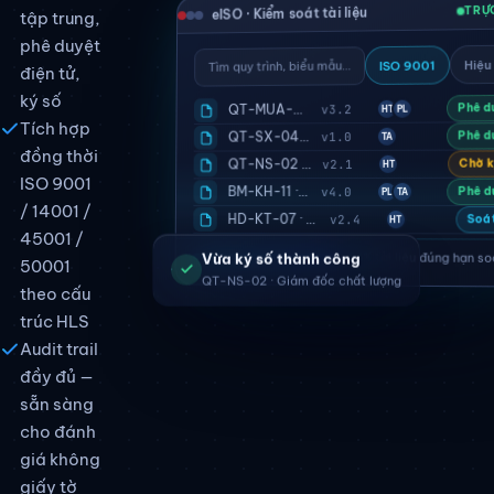
TRỰ
eISO · Kiểm soát tài liệu
tập trung,
phê duyệt
Hiệu
ISO 9001
Tìm quy trình, biểu mẫu…
điện tử,
ký số
Phê d
QT-MUA-01 · Quy trình mua hàng
v3.2
PL
HT
Tích hợp
Phê d
QT-SX-04 · Kiểm soát sản xuất
v1.0
TA
đồng thời
QT-NS-02 · Tuyển dụng nhân sự
Chờ k
v2.1
HT
ISO 9001
BM-KH-11 · Biểu mẫu khách hàng
Phê d
v4.0
TA
PL
/ 14001 /
HD-KT-07 · Hướng dẫn kiểm tra
v2.4
Soát
HT
45001 /
94%
tài liệu đúng hạn so
Vừa ký số thành công
50001
QT-NS-02 · Giám đốc chất lượng
theo cấu
trúc HLS
Audit trail
đầy đủ —
sẵn sàng
cho đánh
giá không
giấy tờ