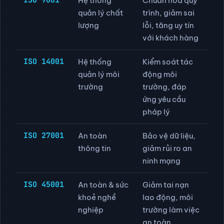
TIÊU CHUẨN
ÁP DỤNG CHO
LỢI ÍCH CHÍNH
ISO 9001
Hệ thống
Chuẩn hoá quy
quản lý chất
trình, giảm sai
lượng
lỗi, tăng uy tín
với khách hàng
ISO 14001
Hệ thống
Kiểm soát tác
quản lý môi
động môi
trường
trường, đáp
ứng yêu cầu
pháp lý
ISO 27001
An toàn
Bảo vệ dữ liệu,
thông tin
giảm rủi ro an
ninh mạng
ISO 45001
An toàn & sức
Giảm tai nạn