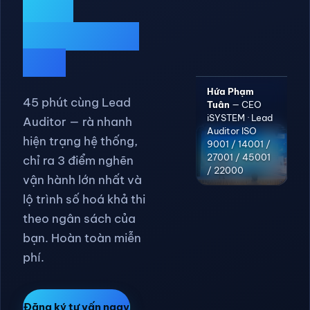
Tối ưu vận
hành,
tăng
trưởng đột
phá
Hứa Phạm
45 phút cùng Lead
Tuân
— CEO
iSYSTEM · Lead
Auditor — rà nhanh
Auditor ISO
hiện trạng hệ thống,
9001 / 14001 /
27001 / 45001
chỉ ra 3 điểm nghẽn
/ 22000
vận hành lớn nhất và
lộ trình số hoá khả thi
theo ngân sách của
bạn. Hoàn toàn miễn
phí.