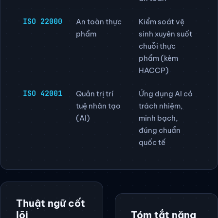
khoẻ nghề
lao động, môi
nghiệp
trường làm việc
an toàn
ISO 22000
An toàn thực
Kiểm soát vệ
phẩm
sinh xuyên suốt
chuỗi thực
phẩm (kèm
HACCP)
ISO 42001
Quản trị trí
Ứng dụng AI có
tuệ nhân tạo
trách nhiệm,
(AI)
minh bạch,
đúng chuẩn
quốc tế