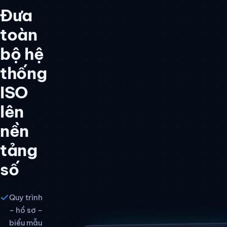
Đưa
toàn
bộ hệ
thống
ISO
lên
nền
tảng
số
Quy trình
– hồ sơ –
biểu mẫu