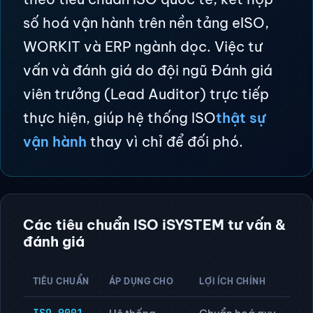
iSYSTEM Vietnam
là đơn vị tư vấn,
đào tạo và đánh giá hệ thống quản trị
theo tiêu chuẩn ISO quốc tế, kết hợp
số hoá vận hành trên nền tảng eISO,
WORKIT và ERP ngành dọc. Việc tư
vấn và đánh giá do đội ngũ Đánh giá
viên trưởng (Lead Auditor) trực tiếp
thực hiện, giúp hệ thống ISO
thật sự
vận hành
thay vì chỉ để đối phó.
Các tiêu chuẩn ISO iSYSTEM tư vấn &
đánh giá