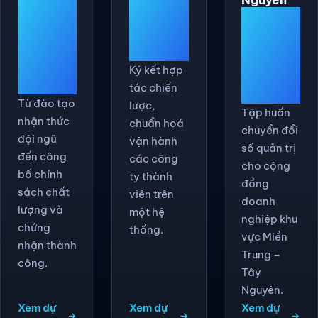
Vận
Đạt
Đào tạo
hành đa
chứng
cộng
công ty
nhận
đồng
Ký kết hợp
quốc tế
tác chiến
DN
Từ đào tạo
lược,
Tập huấn
nhận thức
chuẩn hoá
chuyển đổi
đội ngũ
vận hành
số quản trị
đến công
các công
cho cộng
bố chính
ty thành
đồng
sách chất
viên trên
doanh
lượng và
một hệ
nghiệp khu
chứng
thống.
vực Miền
nhận thành
Trung –
công.
Tây
Nguyên.
Xem dự
Xem dự
Xem dự