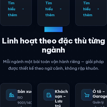
Tìm
Tìm
Tìm
hiểu
hiểu
hiểu
thêm
thêm
thêm
LĨNH VỰC
Linh hoạt theo đặc thù từng
ngành
Mỗi ngành một bài toán vận hành riêng — giải pháp
được thiết kế theo ngữ cảnh, không rập khuôn.
Sản xuất
Khách
Ô tô –
sạn –
Garag
ISO
Lưu
Quản lý
9001/14001,
trú