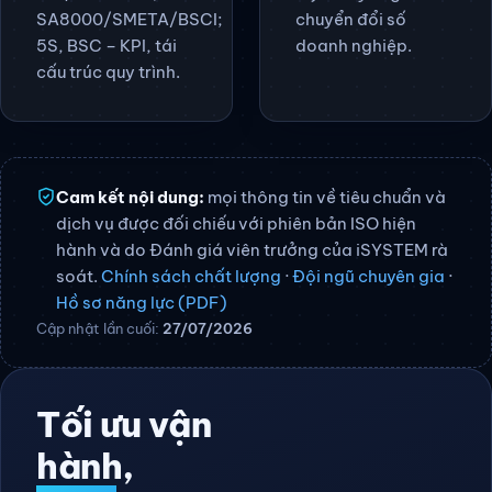
45001, 22000,
Quản trị Kinh doanh
HACCP, GMP,
(MBA – FHNW Thuỵ
ISO/IEC 17025,
Sĩ). Chuyên gia
SA8000/SMETA/BSCI;
chuyển đổi số
5S, BSC – KPI, tái
doanh nghiệp.
cấu trúc quy trình.
Cam kết nội dung:
mọi thông tin về tiêu chuẩn và
dịch vụ được đối chiếu với phiên bản ISO hiện
hành và do Đánh giá viên trưởng của iSYSTEM rà
soát.
Chính sách chất lượng
·
Đội ngũ chuyên gia
·
Hồ sơ năng lực (PDF)
Cập nhật lần cuối:
27/07/2026