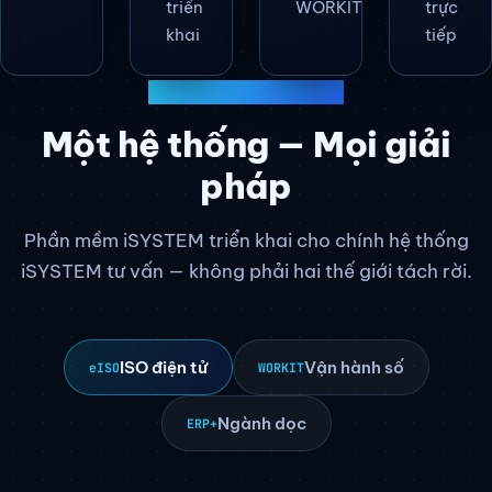
triển
WORKIT
trực
khai
tiếp
NỀN TẢNG CÔNG NGHỆ
Một hệ thống — Mọi giải
pháp
Phần mềm iSYSTEM triển khai cho chính hệ thống
iSYSTEM tư vấn — không phải hai thế giới tách rời.
ISO điện tử
Vận hành số
eISO
WORKIT
Ngành dọc
ERP+