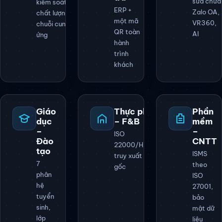
sửa chữa
kiểm soát
ERP +
Zalo OA,
chất lượng
một mã
VR360,
chuỗi cung
QR toàn
AI
ứng
hành
trình
khách
Giáo
Thực phẩm
Phần
dục
– F&B
mềm
–
–
ISO
Đào
CNTT
22000/HACCP,
tạo
ISMS
truy xuất nguồn
7
theo
gốc
phân
ISO
hệ
27001,
tuyển
bảo
sinh,
mật dữ
lớp
liệu