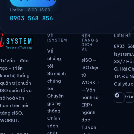
Đăng ký tư vấn ngay
Hotline — 8:00–18:00
0903 568 856
VỀ
NỀN
LIÊN HỆ
ISYSTEM
TẢNG &
DỊCH
0903 56
VỤ
Về
isystem
chúng
eISO —
Tư vấn – đào
33/7 Hải
tôi
ISO điện
tạo – triển
Q. Hải C
Sứ mệnh
tử
khai hệ thống
TP. Đà N
chúng
WORKIT
quản trị chuẩn
Gửi yêu c
tôi
— Vận
ISO quốc tế và
Chuyên
hành số
Zalo
số hoá vận
gia hệ
ERP+
hành trên nền
thống