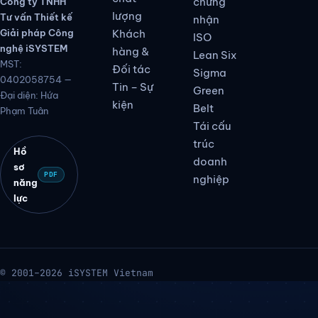
ngành
tảng eISO,
Chính
dọc
WORKIT.
sách
Tư vấn
chất
chứng
Công ty TNHH
lượng
Tư vấn Thiết kế
nhận
Giải pháp Công
Khách
ISO
nghệ iSYSTEM
hàng &
Lean Six
MST:
Đối tác
Sigma
0402058754 —
Tin – Sự
Green
Đại diện: Hứa
kiện
Belt
Phạm Tuân
Tái cấu
trúc
Hồ
doanh
sơ
PDF
nghiệp
năng
lực