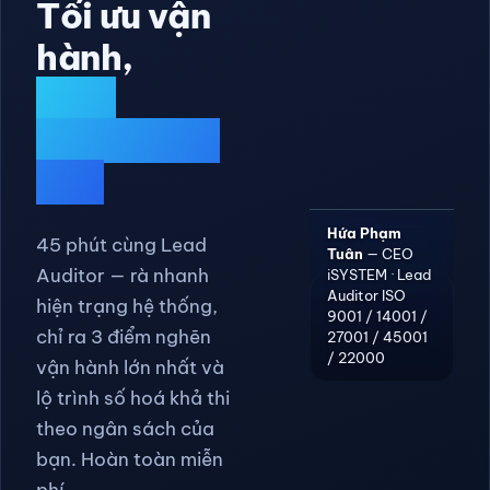
Tối ưu vận
hành,
tăng
trưởng đột
phá
Hứa Phạm
45 phút cùng Lead
Tuân
— CEO
iSYSTEM · Lead
Auditor — rà nhanh
Auditor ISO
hiện trạng hệ thống,
9001 / 14001 /
27001 / 45001
chỉ ra 3 điểm nghẽn
/ 22000
vận hành lớn nhất và
lộ trình số hoá khả thi
theo ngân sách của
bạn. Hoàn toàn miễn
phí.