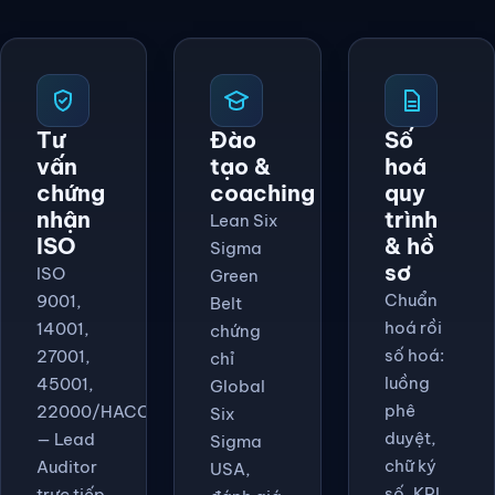
Tư
Đào
Số
vấn
tạo &
hoá
chứng
coaching
quy
nhận
trình
Lean Six
ISO
& hồ
Sigma
sơ
ISO
Green
Chuẩn
9001,
Belt
hoá rồi
14001,
chứng
số hoá:
27001,
chỉ
luồng
45001,
Global
phê
22000/HACCP
Six
duyệt,
— Lead
Sigma
chữ ký
Auditor
USA,
số, KPI
trực tiếp