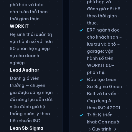
phù hợp và
phù hợp và báo
đánh giá nội bộ
cáo tuân thủ theo
theo thời gian
thời gian thực.
thực.
WORKIT
ERP ngành dọc
Hệ sinh thái quản trị
cho khách sạn –
vận hành số với hơn
lưu trú và ô tô –
80 phân hệ nghiệp
garage; vận
vụ cho doanh
hành số trên
nghiệp.
WORKIT 80+
Lead Auditor
phân hệ.
Đánh giá viên
Đào tạo Lean
trưởng — chuyên
Six Sigma Green
gia được công nhận
Belt và tư vấn
đủ năng lực dẫn dắt
ứng dụng AI
việc đánh giá hệ
theo ISO 42001.
thống quản lý theo
Triết lý triển
tiêu chuẩn ISO.
khai: Con người
Lean Six Sigma
→ Quy trình →