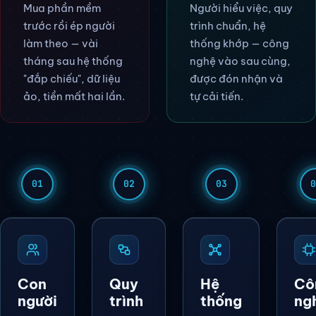
Mua phần mềm
Người hiểu việc, quy
trước rồi ép người
trình chuẩn, hệ
làm theo — vài
thống khớp — công
tháng sau hệ thống
nghệ vào sau cùng,
"đắp chiếu", dữ liệu
được đón nhận và
ảo, tiền mất hai lần.
tự cải tiến.
01
02
03
0
Con
Quy
Hệ
Cô
người
trình
thống
ng