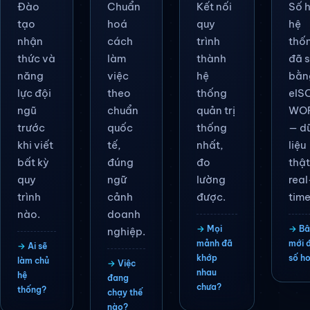
Đào
Chuẩn
Kết nối
Số 
tạo
hoá
quy
hệ
nhận
cách
trình
thố
thức và
làm
thành
đã 
năng
việc
hệ
bằn
lực đội
theo
thống
eIS
ngũ
chuẩn
quản trị
WOR
trước
quốc
thống
— d
khi viết
tế,
nhất,
liệu
bất kỳ
đúng
đo
thật
quy
ngữ
lường
real
trình
cảnh
được.
time
nào.
doanh
Mọi
Bâ
nghiệp.
mảnh đã
mới 
Ai sẽ
khớp
số h
làm chủ
Việc
nhau
hệ
đang
chưa?
thống?
chạy thế
nào?