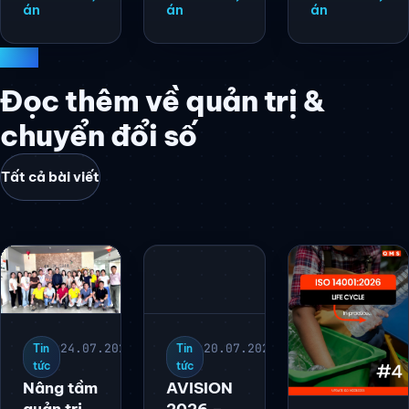
án
án
án
BLOG
Đọc thêm về quản trị &
chuyển đổi số
Tất cả bài viết
24.07.2026
Tin
20.07.2026
Tin
tức
tức
Nâng tầm
AVISION
quản trị