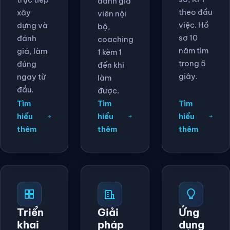
đánh giá
theo đầu
xây
viên nội
việc. Hồ
dựng và
bộ,
sơ 10
đánh
coaching
năm tìm
giá, làm
1 kèm 1
trong 5
đúng
đến khi
giây.
ngay từ
làm
đầu.
được.
Tìm
Tìm
Tìm
hiểu
hiểu
hiểu
thêm
thêm
thêm
Triển
Giải
Ứng
khai
pháp
dụng