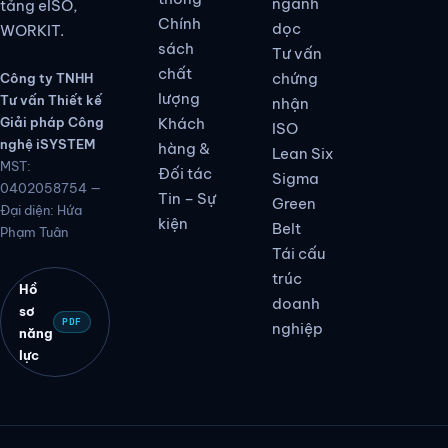
ngành
tảng eISO,
Chính
dọc
WORKIT.
sách
Tư vấn
chất
chứng
Công ty TNHH
lượng
Tư vấn Thiết kế
nhận
Giải pháp Công
Khách
ISO
nghệ iSYSTEM
hàng &
Lean Six
MST:
Đối tác
Sigma
0402058754 —
Tin – Sự
Green
Đại diện: Hứa
kiện
Belt
Phạm Tuân
Tái cấu
trúc
Hồ
doanh
sơ
PDF
nghiệp
năng
lực