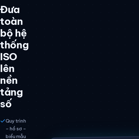
Đưa
toàn
bộ hệ
thống
ISO
lên
nền
tảng
số
Quy trình
– hồ sơ –
biểu mẫu