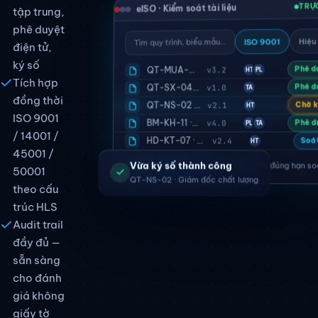
TRỰ
eISO · Kiểm soát tài liệu
tập trung,
phê duyệt
Hiệu
ISO 9001
Tìm quy trình, biểu mẫu…
điện tử,
ký số
Phê d
QT-MUA-01 · Quy trình mua hàng
v3.2
PL
HT
Tích hợp
Phê d
QT-SX-04 · Kiểm soát sản xuất
v1.0
TA
đồng thời
QT-NS-02 · Tuyển dụng nhân sự
Chờ k
v2.1
HT
ISO 9001
BM-KH-11 · Biểu mẫu khách hàng
Phê d
v4.0
TA
PL
/ 14001 /
HD-KT-07 · Hướng dẫn kiểm tra
v2.4
Soát
HT
45001 /
94%
tài liệu đúng hạn so
Vừa ký số thành công
50001
QT-NS-02 · Giám đốc chất lượng
theo cấu
trúc HLS
Audit trail
đầy đủ —
sẵn sàng
cho đánh
giá không
giấy tờ