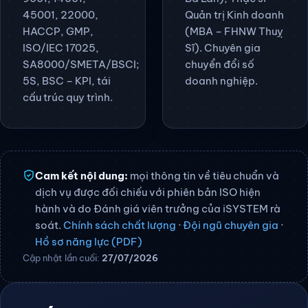
45001, 22000,
Quản trị Kinh doanh
HACCP, GMP,
(MBA – FHNW Thuỵ
ISO/IEC 17025,
Sĩ). Chuyên gia
SA8000/SMETA/BSCI;
chuyển đổi số
5S, BSC – KPI, tái
doanh nghiệp.
cấu trúc quy trình.
Cam kết nội dung:
mọi thông tin về tiêu chuẩn và
dịch vụ được đối chiếu với phiên bản ISO hiện
hành và do Đánh giá viên trưởng của iSYSTEM rà
soát.
Chính sách chất lượng
·
Đội ngũ chuyên gia
·
Hồ sơ năng lực (PDF)
Cập nhật lần cuối:
27/07/2026