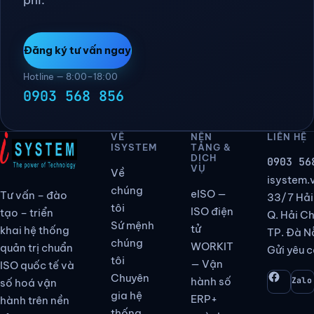
Đăng ký tư vấn ngay
Hotline — 8:00–18:00
0903 568 856
VỀ
NỀN
LIÊN HỆ
ISYSTEM
TẢNG &
DỊCH
0903 56
VỤ
Về
isystem
chúng
eISO —
Tư vấn – đào
33/7 Hải
tôi
ISO điện
tạo – triển
Q. Hải C
Sứ mệnh
tử
khai hệ thống
TP. Đà N
chúng
WORKIT
quản trị chuẩn
Gửi yêu c
tôi
— Vận
ISO quốc tế và
Chuyên
hành số
Zalo
số hoá vận
gia hệ
ERP+
hành trên nền
thống