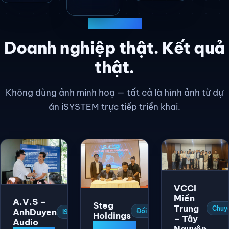
KHÁCH HÀNG
Doanh nghiệp thật. Kết quả
thật.
Không dùng ảnh minh hoạ — tất cả là hình ảnh từ dự
án iSYSTEM trực tiếp triển khai.
VCCI
Miền
A.V.S –
Steg
Trung
Chuyể
AnhDuyen
Đối tác chiến lược
ISO 9001:2015
Holdings
– Tây
Audio
Nguyên