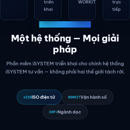
triển
WORKIT
trực
khai
tiếp
NỀN TẢNG CÔNG NGHỆ
Một hệ thống — Mọi giải
pháp
Phần mềm iSYSTEM triển khai cho chính hệ thống
iSYSTEM tư vấn — không phải hai thế giới tách rời.
ISO điện tử
Vận hành số
eISO
WORKIT
Ngành dọc
ERP+