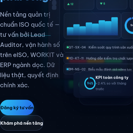
Ứng dụng AI theo ISO 42001
▼ 5
▲ 12
Nền tảng quản trị
Tái cấu trúc toàn diện doanh nghiệp
chuẩn ISO quốc tế —
9
Truyền thông marketing
tư vấn bởi Lead
Auditor, vận hành số
QT-SX-04 · Kiểm soát quy trình sản xuấ
Về iSYSTEM
trên eISO, WORKIT và
HD-KT-11 · Hướng dẫn kiểm tra chất lượ
ERP ngành dọc. Dữ
Về chúng tôi
BM-NS-02 · Biểu mẫu đánh giá năng lực
liệu thật, quyết định
Sứ mệnh chúng tôi
KPI toàn công ty
Phê duyệt thành
chính xác.
94%
+2.4% so với tháng
công
Chuyên gia hệ thống
trước
QT-SX-04 · vừa xong
Chính sách chất lượng
Đăng ký tư vấn
Khám phá nền tảng