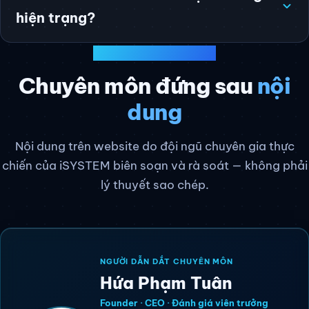
hiện trạng?
UY TÍN & CHUYÊN MÔN
Chuyên môn đứng sau
nội
dung
Nội dung trên website do đội ngũ chuyên gia thực
chiến của iSYSTEM biên soạn và rà soát — không phải
lý thuyết sao chép.
NGƯỜI DẪN DẮT CHUYÊN MÔN
Hứa Phạm Tuân
Founder · CEO · Đánh giá viên trưởng