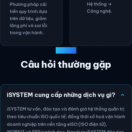
Hệ thống →
Phương pháp cải
Công nghệ.
tiến quy trình dựa
trên dữ liệu, giảm
lãng phí và sai lỗi
trong vận hành.
GIẢI ĐÁP
Câu hỏi thường gặp
iSYSTEM cung cấp những dịch vụ gì?
iSYSTEM tư vấn, đào tạo và đánh giá hệ thống quản trị
theo tiêu chuẩn ISO quốc tế; đồng thời số hoá vận hành
doanh nghiệp trên nền tảng eISO (ISO điện tử),
WORKIT và ERP ngành dọc. Ngoài ra iSYSTEM đào tạo