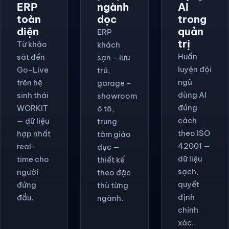
ERP
ngành
AI
toàn
dọc
trong
diện
quản
ERP
trị
Từ khảo
khách
Huấn
sát đến
sạn – lưu
luyện đội
Go-Live
trú,
ngũ
trên hệ
garage –
dùng AI
sinh thái
showroom
đúng
WORKIT
ô tô,
cách
— dữ liệu
trung
theo ISO
hợp nhất
tâm giáo
42001 —
real-
dục —
dữ liệu
time cho
thiết kế
sạch,
người
theo đặc
quyết
đứng
thù từng
định
đầu.
ngành.
chính
xác.