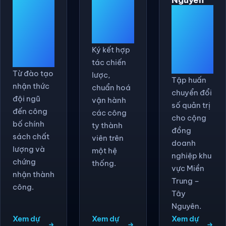
Vận
Đạt
Đào tạo
hành đa
chứng
cộng
công ty
nhận
đồng
Ký kết hợp
quốc tế
tác chiến
DN
Từ đào tạo
lược,
Tập huấn
nhận thức
chuẩn hoá
chuyển đổi
đội ngũ
vận hành
số quản trị
đến công
các công
cho cộng
bố chính
ty thành
đồng
sách chất
viên trên
doanh
lượng và
một hệ
nghiệp khu
chứng
thống.
vực Miền
nhận thành
Trung –
công.
Tây
Nguyên.
Xem dự
Xem dự
Xem dự