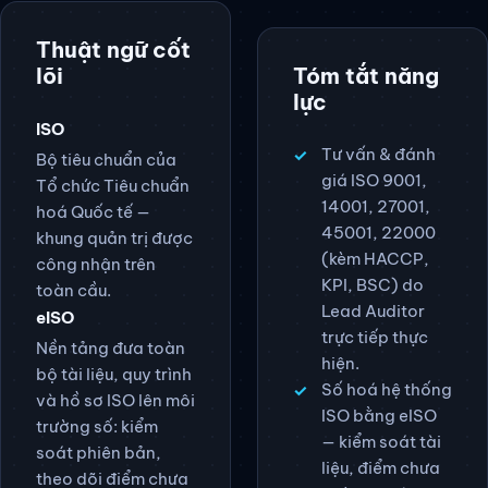
Thuật ngữ cốt
lõi
Tóm tắt năng
lực
ISO
Tư vấn & đánh
Bộ tiêu chuẩn của
giá ISO 9001,
Tổ chức Tiêu chuẩn
14001, 27001,
hoá Quốc tế —
45001, 22000
khung quản trị được
(kèm HACCP,
công nhận trên
KPI, BSC) do
toàn cầu.
Lead Auditor
eISO
trực tiếp thực
Nền tảng đưa toàn
hiện.
bộ tài liệu, quy trình
Số hoá hệ thống
và hồ sơ ISO lên môi
ISO bằng eISO
trường số: kiểm
— kiểm soát tài
soát phiên bản,
liệu, điểm chưa
theo dõi điểm chưa