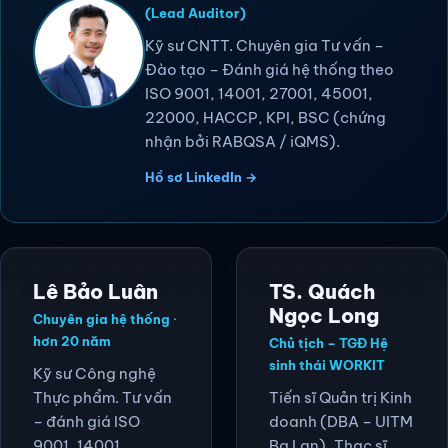
(Lead Auditor)
Kỹ sư CNTT. Chuyên gia Tư vấn –
Đào tạo – Đánh giá hệ thống theo
ISO 9001, 14001, 27001, 45001,
22000, HACCP, KPI, BSC (chứng
nhận bởi RABQSA / iQMS).
Hồ sơ LinkedIn →
Lê Bảo Luân
TS. Quách
Ngọc Long
Chuyên gia hệ thống ·
hơn 20 năm
Chủ tịch – TGĐ Hệ
sinh thái WORKIT
Kỹ sư Công nghệ
Thực phẩm. Tư vấn
Tiến sĩ Quản trị Kinh
– đánh giá ISO
doanh (DBA – UITM
9001, 14001,
Ba Lan), Thạc sĩ