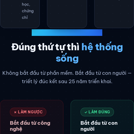
học,
chứng
chỉ
CÁCH CHÚNG TÔI ĐỒNG HÀNH
Đúng thứ tự thì
hệ thống
sống
Không bắt đầu từ phần mềm. Bắt đầu từ con người —
triết lý đúc kết sau 25 năm triển khai.
✗ LÀM NGƯỢC
✓ LÀM ĐÚNG
Bắt đầu từ công
Bắt đầu từ con
nghệ
người