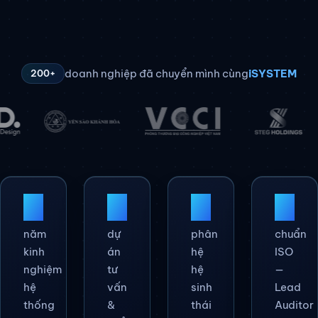
doanh nghiệp đã chuyển mình cùng
iSYSTEM
200+
25
+
200
+
80
+
5
năm
dự
phân
chuẩn
kinh
án
hệ
ISO
nghiệm
tư
hệ
—
hệ
vấn
sinh
Lead
thống
&
thái
Auditor