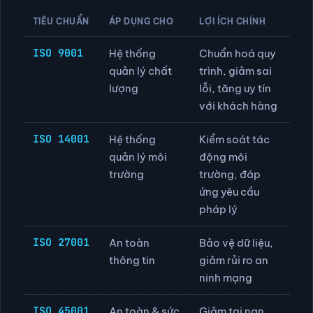
TIÊU CHUẨN
ÁP DỤNG CHO
LỢI ÍCH CHÍNH
ISO 9001
Hệ thống
Chuẩn hoá quy
quản lý chất
trình, giảm sai
lượng
lỗi, tăng uy tín
với khách hàng
ISO 14001
Hệ thống
Kiểm soát tác
quản lý môi
động môi
trường
trường, đáp
ứng yêu cầu
pháp lý
ISO 27001
An toàn
Bảo vệ dữ liệu,
thông tin
giảm rủi ro an
ninh mạng
ISO 45001
An toàn & sức
Giảm tai nạn