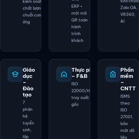
sửa chữa
kiểm soát
ERP +
Zalo OA,
chất lượng
một mã
VR360,
chuỗi cung
QR toàn
AI
ứng
hành
trình
khách
Giáo
Thực phẩm
Phần
dục
– F&B
mềm
–
–
ISO
Đào
CNTT
22000/HACCP,
tạo
ISMS
truy xuất nguồn
7
theo
gốc
phân
ISO
hệ
27001,
tuyển
bảo
sinh,
mật dữ
lớp
liệu