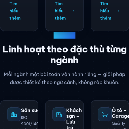
Tìm
Tìm
Tìm
hiểu
hiểu
hiểu
thêm
thêm
thêm
LĨNH VỰC
Linh hoạt theo đặc thù từng
ngành
Mỗi ngành một bài toán vận hành riêng — giải pháp
được thiết kế theo ngữ cảnh, không rập khuôn.
Sản xuất
Khách
Ô tô –
sạn –
Garag
ISO
Lưu
Quản lý
9001/14001,
trú